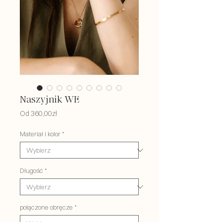
Naszyjnik WE
Cena
Od
360,00zł
Rabatowa
Materiał i kolor
*
Długość
*
połączone obręcze
*