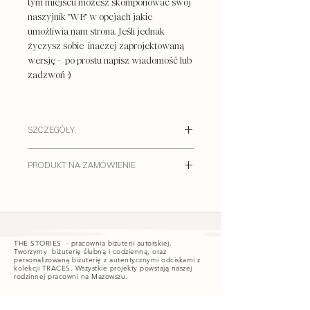
tym miejscu możesz skomponować swój
naszyjnik "WE" w opcjach jakie
umożliwia nam strona. Jeśli jednak
życzysz sobie inaczej zaprojektowaną
wersję - po prostu napisz wiadomość lub
zadzwoń :)
SZCZEGÓŁY:
/
Długość naszyjnika: 40, 45, 50 lub 55
PRODUKT NA ZAMÓWIENIE
cm
/
Materiały:
Naszyjnik jest dostępny tylko na
- wersja srebrna: Srebro próby 925
zamówienie i nie ma możliwości zwrotu.
- wersja złota: Srebro próby 925
Wykonamy go ręcznie w naszej
pozłacane 24K
pracowni.
THE STORIES - pracownia biżuterii autorskiej.
Zmiany projektu, dodanie innych
Tworzymy biżuterię ślubną i codzienną, oraz
/ CZAS REALIZACJI: do 3 tygodni
(od
personalizowaną biżuterię z autentycznymi odciskami z
materiałów podlegają idywidualnej
kolekcji TRACES. Wszystkie projekty powstają naszej
momentu opłacenia zamówienia)
wycenie. Dlatego możliwość
rodzinnej pracowni na Mazowszu.
dodatkowych modyfikacji dotyczących
/ PROJEKT I WYKONANIE
KONTAKT
np. doboru innych kamieni i pereł, kształtu