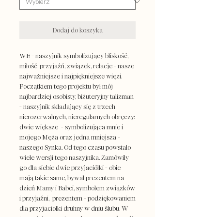
Dodaj do koszyka
WE - naszyjnik symbolizujący bliskość,
miłość, przyjaźń, związek, relacje - nasze
najważniejsze i najpiękniejsze więzi.
Początkiem tego projektu był mój
najbardziej osobisty, biżuteryjny talizman
- naszyjnik składający się z trzech
nierozerwalnych, nieregularnych obręczy:
dwie większe - symbolizująca mnie i
mojego Męża oraz jedna mniejsza -
naszego Synka. Od tego czasu powstało
wiele wersji tego naszyjnika. Zamówiły
go dla siebie dwie przyjaciółki - obie
mają takie same, bywał prezentem na
dzień Mamy i Babci, symbolem związków
i przyjaźni, prezentem - podziękowaniem
dla przyjaciołki druhny w dniu ślubu. W