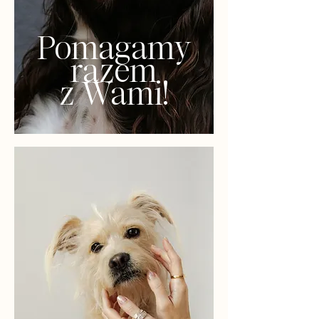
Pomagamy
razem
z Wami!