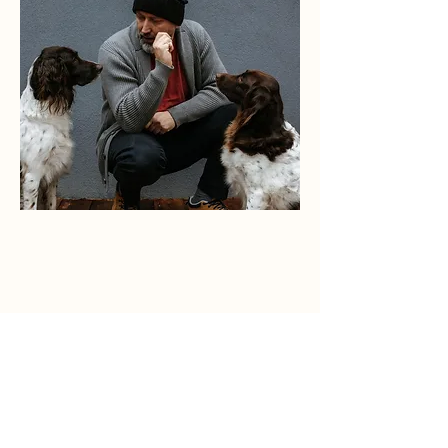
THE STORIES - pracownia biżuterii autorskiej.
Tworzymy biżuterię ślubną i codzienną, oraz
personalizowaną biżuterię z autentycznymi odciskami z
kolekcji TRACES. Wszystkie projekty powstają naszej
rodzinnej pracowni na Mazowszu.