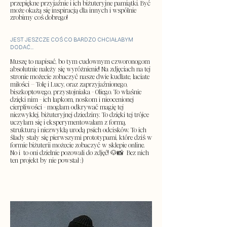
przepiękne przyjaźnie i ich biżuteryjne pamiątki. Być
może okażą się inspiracją dla innych i wspólnie
zrobimy coś dobrego!
JEST JESZCZE COŚ CO BARDZO CHCIAŁABYM
DODAĆ...
Muszę to napisać, bo tym cudownym czworonogom
absolutnie należy się wyróżnienie! Na zdjęciach na tej
stronie możecie zobaczyć nasze dwie kudłate, łaciate
miłości – Tolę i Lucy, oraz zaprzyjaźnionego,
biszkoptowego, przystojniaka - Oliego. To właśnie
dzięki nim - ich łapkom, noskom i nieocenionej
cierpliwości - mogłam odkrywać magię tej
niezwyklej, biżuteryjnej dziedziny.
To dzięki tej trójce
uczyłam się i eksperymentowałam z formą,
strukturą i niezwykłą urodą psich odcisków. To ich
ślady stały się pierwszymi prototypami, które dziś w
formie biżuterii możecie zobaczyć w sklepie online.
No i to oni dzielnie pozowali do zdjęć! 🐶📸
Bez nich
ten projekt by nie powstał :)