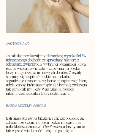
​JAK TO DZIAŁA?
Co miesiąc przekazujemy
darowiznę wysokości 5%
miesięcznego dochodu ze sprzedaży biżuterii z
odciskami zwierząt
dla wybranej organizacji, która
realnie wspiera zwierzęta – zapewnia im opiekę,
leczy, ratuje i szuka im nowych domów. Z reguły
staramy się wspierać bliskie nam lokalne
organizacje. Czasem w wyborze tej organizacji biorą
udział osoby, które nas inspirują i kochają zwierzęta
tak samo jak my. Będę Was tutaj na bieżąco
informować z działań, które podejmiemy.
RAZEM MOŻEMY WIĘCEJ!
Jeśli masz już swoją biżuterię i chcesz podzielić się
zdjęciem ze swoim pupilem, będzie mi ogromnie
miło! Możesz oznaczyć
The Stories
na Instagramie
lub wysłać wiadomość – chętnie pokażę te