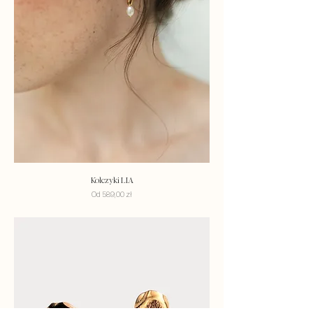
Kolczyki LIA
Cena rabatowa
Od
589,00 zł