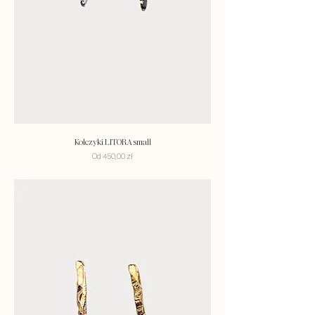
Kolczyki LITORA small
Cena rabatowa
Od
450,00 zł