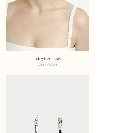
Kolczyki SOLARIS
Cena rabatowa
Od
1190,00 zł