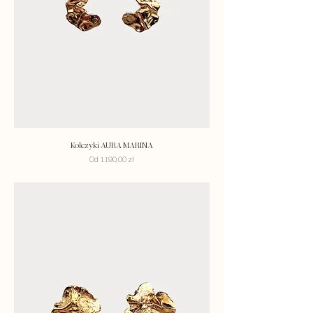
Kolczyki AURA MARINA
Cena rabatowa
Od
1190,00 zł