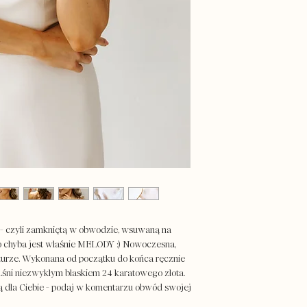
pierwowzorów prezent
zawsze bardzo subteln
Przed złożeniem zamów
różnice.
zakładką: Zamówienia 
/ OPAKOWANIE:
biżuterię i dodatki pa
ograniczać straty dla 
jubilerskich, a nasze 
są tradycyjną techniką 
też w bawełniane worec
wypełniamy papierową 
ę - czyli zamkniętą w obwodzie, wsuwaną na
 chyba jest właśnie MELODY :) Nowoczesna,
 fakturze. Wykonana od początku do końca ręcznie
 Lśni niezwykłym blaskiem 24 karatowego złota.
 dla Ciebie - podaj w komentarzu obwód swojej