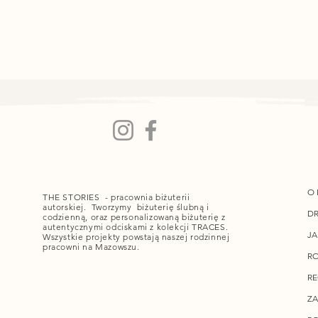
O 
THE STORIES - pracownia biżuterii
autorskiej. Tworzymy biżuterię ślubną i
DR
codzienną, oraz personalizowaną biżuterię z
autentycznymi odciskami z kolekcji TRACES.
JA
Wszystkie projekty powstają naszej rodzinnej
pracowni na Mazowszu.
RO
R
ZA