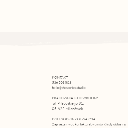
KONTAKT
536 503 803
hello@thestories.studio
PRACOWNIA I SHOWROOM:
ul. Piłsudskiego 31,
05-822 Milanówek
DNI I GODZINY OTWARCIA:
Z
apraszamy do kontaktu, aby umówić indywidualną