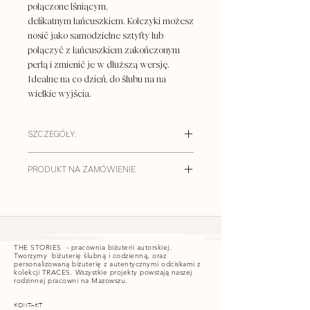
połączone lśniącym,
delikatnym łańcuszkiem. Kolczyki możesz
nosić jako samodzielne sztyfty lub
połączyć z łańcuszkiem zakończonym
perłą i zmienić je w dłuższą wersję.
Idealne na co dzień, do ślubu na na
wielkie wyjścia.
SZCZEGÓŁY:
/ MATERIAŁY:
PRODUKT NA ZAMÓWIENIE
- delikatnie nieregulane perły
słodkowodne
Kolczyki są dostępne tylko na
- w wersji srebrnej: srebro pr. 925
zamówienie i nie ma możliwości ich
- w wersji złotej: srebro pr. 925
zwrotu. Nie są prefabrykowane i
złocone 24K
wykonamy je ręcznie w naszej pracowni.
THE STORIES - pracownia biżuterii autorskiej.
Dokonując zakupu
Tworzymy biżuterię ślubną i codzienną, oraz
Długość kolczyków: ok 10,5 cm
personalizowaną biżuterię z autentycznymi odciskami z
możesz określić indywidualne życzenia
kolekcji TRACES. Wszystkie projekty powstają naszej
np. materiał i kolor bazy
rodzinnej pracowni na Mazowszu.
/ CZAS REALIZACJI: do 3 tygodni
(od
kolczyków. Możliwość dodatkowych
momentu opłacenia zamówienia)
KONTAKT