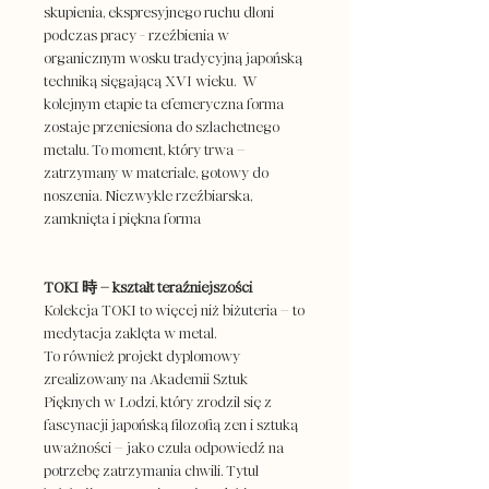
skupienia, ekspresyjnego ruchu dłoni
podczas pracy - rzeźbienia w
organicznym wosku tradycyjną japońską
techniką sięgającą XVI wieku. W
kolejnym etapie ta efemeryczna forma
zostaje przeniesiona do szlachetnego
metalu. To moment, który trwa –
zatrzymany w materiale, gotowy do
noszenia. Niezwykle rzeźbiarska,
zamknięta i piękna forma
TOKI 時 – kształt teraźniejszości
Kolekcja TOKI to więcej niż biżuteria – to
medytacja zaklęta w metal.
To również projekt dyplomowy
zrealizowany na Akademii Sztuk
Pięknych w Łodzi, który zrodził się z
fascynacji japońską filozofią zen i sztuką
uważności – jako czuła odpowiedź na
potrzebę zatrzymania chwili. Tytuł