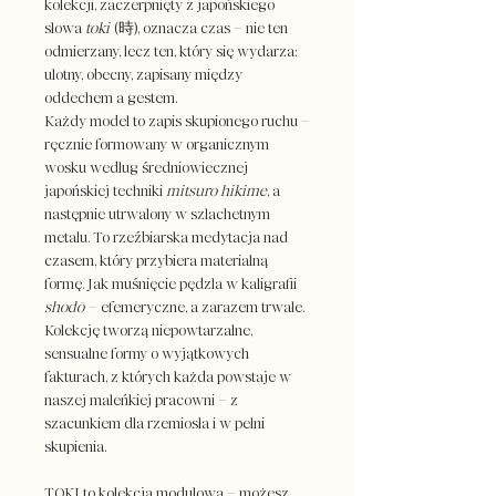
kolekcji, zaczerpnięty z japońskiego
słowa
toki
(時), oznacza czas – nie ten
odmierzany, lecz ten, który się wydarza:
ulotny, obecny, zapisany między
oddechem a gestem.
Każdy model to zapis skupionego ruchu –
ręcznie formowany w organicznym
wosku według średniowiecznej
japońskiej techniki
mitsuro hikime
, a
następnie utrwalony w szlachetnym
metalu. To rzeźbiarska medytacja nad
czasem, który przybiera materialną
formę. Jak muśnięcie pędzla w kaligrafii
shodō
– efemeryczne, a zarazem trwałe.
Kolekcję tworzą niepowtarzalne,
sensualne formy o wyjątkowych
fakturach, z których każda powstaje w
naszej maleńkiej pracowni – z
szacunkiem dla rzemiosła i w pełni
skupienia.
TOKI to kolekcja modułowa
– możesz