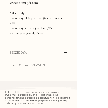
kryształami górskimi.
/
Materiały:
- w wersji złotej: srebro 925 pozłacane
24K
- w wersji srebrnej: srebro 925
- surowy kryształ górski
SZCZEGÓŁY:
/
Materiały:
PRODUKT NA ZAMÓWIENIE
- srebro 925 pozłacane 24K
- Kryształy z Herkimer
Kolczyki są dostępne tylko na
zamówienie i nie ma możliwości ich
zwrotu. Nie są prefabrykowane i
/ CZAS REALIZACJI: do 3 tygodni
(od
wykonamy je ręcznie w naszej pracowni.
momentu opłacenia zamówienia)
THE STORIES - pracownia biżuterii autorskiej.
Dokonując zakupu
Tworzymy biżuterię ślubną i codzienną, oraz
personalizowaną biżuterię z autentycznymi odciskami z
możesz określić indywidualne życzenia
kolekcji TRACES. Wszystkie projekty powstają naszej
/ PROJEKT I WYKONANIE
np. materiał i kolor bazy kolczyków. W
rodzinnej pracowni na Mazowszu.
nasza biżuteria tworzona jest ręcznie z