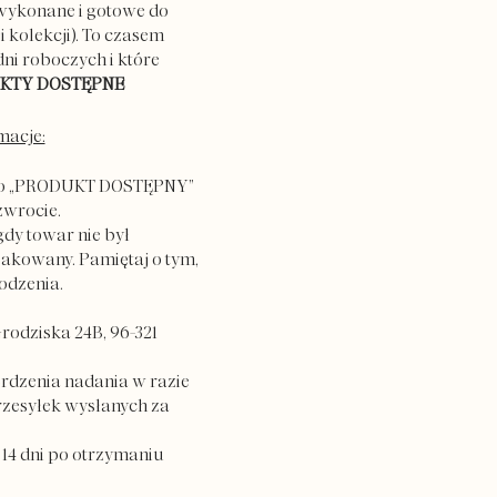
ż wykonane i gotowe do
 kolekcji). To czasem
ni roboczych i które
KTY DOSTĘPNE
macje:
jako „PRODUKT DOSTĘPNY”
zwrocie.
gdy towar nie był
apakowany. Pamiętaj o tym,
kodzenia.
rodziska 24B, 96-321
rdzenia nadania w razie
rzesyłek wysłanych za
 14 dni po otrzymaniu