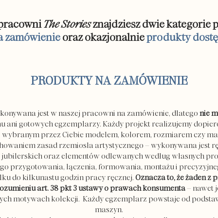
 pracowni
The Stories
znajdziesz dwie kategorie
a zamówienie
oraz okazjonalnie
produkty dostę
PRODUKTY NA ZAMÓWIENIE
wykonywana jest w naszej pracowni na zamówienie, dlatego
nie m
ani gotowych egzemplarzy. Każdy projekt realizujemy dopiero 
z wybranym przez Ciebie modelem, kolorem, rozmiarem czy mate
chowaniem zasad rzemiosła artystycznego – wykonywana jest rę
w jubilerskich oraz elementów odlewanych według własnych pr
 przygotowania, łączenia, formowania, montażu i precyzyjne
lku do kilkunastu godzin pracy ręcznej.
Oznacza to, że żaden z 
ozumieniu art. 38 pkt 3 ustawy o prawach konsumenta
– nawet j
ch motywach kolekcji. Każdy egzemplarz powstaje od podstaw,
maszyn.