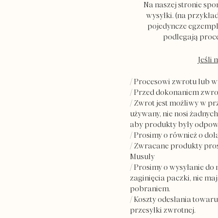
Na naszej stronie sp
wysyłki. (na przykła
pojedyncze egzempla
podlegają proc
Jeśli 
/ Procesowi zwrotu lub 
/ Przed dokonaniem zwro
/ Zwrot jest możliwy w p
używany, nie nosi żadnych
aby produkty były odpowi
/ Prosimy o również o do
/ Zwracane produkty prosz
Musuły
/ Prosimy o wysyłanie do
zaginięcia paczki, nie m
pobraniem.
/ Koszty odesłania towar
przesyłki zwrotnej.