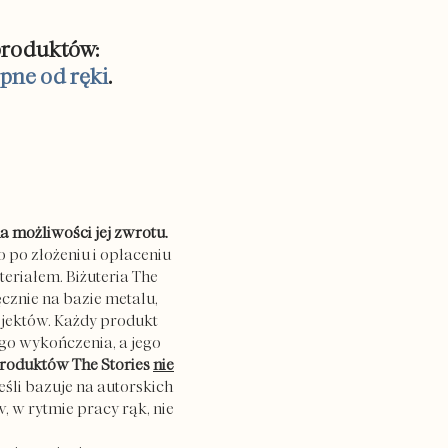
 produktów:
pne od ręki
.
a możliwości jej zwrotu.
po złożeniu i opłaceniu
riałem. Biżuteria The
cznie na bazie metalu,
ojektów. Każdy produkt
go wykończenia, a jego
produktów The Stories
nie
eśli bazuje na autorskich
 w rytmie pracy rąk, nie