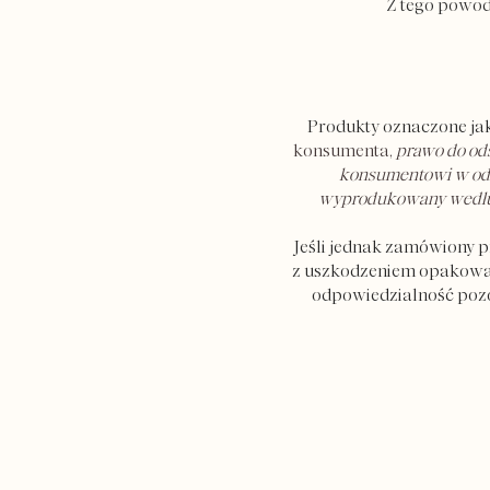
Z tego powod
Produkty oznaczone j
konsumenta,
prawo do ods
konsumentowi w odn
wyprodukowany według 
Jeśli jednak zamówiony p
z uszkodzeniem opakowani
odpowiedzialność pozost