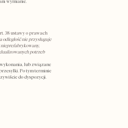
ani wymianie.
rt. 38 ustawy o prawach
 odległość nie przysługuje
 nieprefabrykowany,
idualizowanych potrzeb
i wykonania, lub związane
rzesyłki. Po tym terminie
zywiście do dyspozycji.