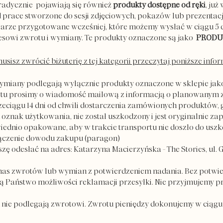
oradycznie pojawiają się również
produkty dostępne od ręki
, ju
d prace stworzone do sesji zdjęciowych, pokazów lub prezentacji
rze przygotowane wcześniej, które możemy wysłać w ciągu 5 d
esowi zwrotu i wymiany. Te produkty oznaczone są jako
PRODU
mu
sisz zwrócić biżuterię z tej kategorii przeczytaj poniższe infor
wymiany podlegają wyłącznie produkty oznaczone w sklepie 
tu prosimy o wiadomość mailową z informacją o planowanym 
rzeciągu 14 dni od chwili dostarczenia zamówionych produktów, 
 oznak użytkowania, nie został uszkodzony i jest oryginalnie z
ednio opakowane, aby w trakcie transportu nie doszło do usz
łączenie dowodu zakupu (paragon)
ę odesłać na adres: Katarzyna Macierzyńska - The Stories, ul. G
 nas zwrotów lub wymian z potwierdzeniem nadania. Bez potwie
ają Państwo możliwości reklamacji przesyłki. Nie przyjmujemy p
u nie podlegają zwrotowi. Zwrotu pieniędzy dokonujemy w ciągu