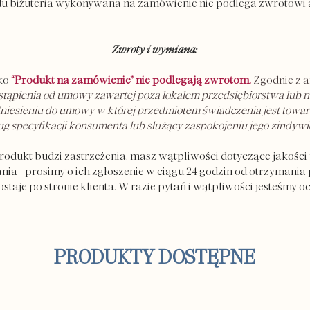
u biżuteria wykonywana na zamówienie nie podlega zwrotowi 
Zwroty i wymiana:
ako
“Produkt na zamówienie” nie podlegają zwrotom.
Zgodnie z a
tąpienia od umowy zawartej poza lokalem przedsiębiorstwa lub na
iesieniu do umowy w której przedmiotem świadczenia jest towar
specyfikacji konsumenta lub służący zaspokojeniu jego zindyw
rodukt budzi zastrzeżenia, masz wątpliwości dotyczące jakośc
a - prosimy o ich zgłoszenie w ciągu 24 godzin od otrzymania p
aje po stronie klienta. W razie pytań i wątpliwości jesteśmy oc
PRODUKTY DOSTĘPNE