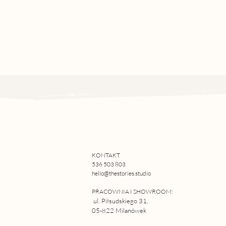
KONTAKT
536 503 803
hello@thestories.studio
PRACOWNIA I SHOWROOM:
ul. Piłsudskiego 31,
05-822 Milanówek