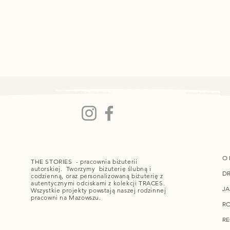
O 
THE STORIES - pracownia biżuterii
autorskiej. Tworzymy biżuterię ślubną i
DR
codzienną, oraz personalizowaną biżuterię z
autentycznymi odciskami z kolekcji TRACES.
JA
Wszystkie projekty powstają naszej rodzinnej
pracowni na Mazowszu.
RO
R