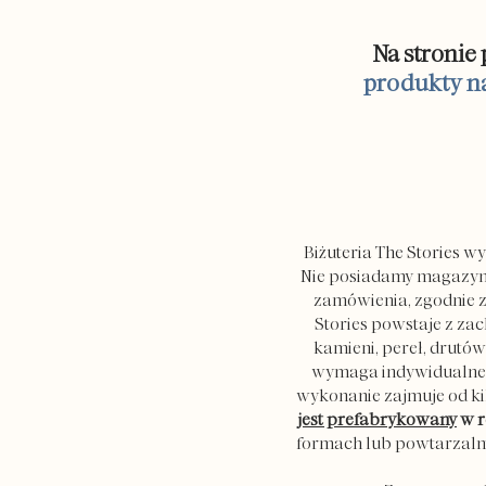
Na stronie
produkty n
Biżuteria The Stories 
Nie posiadamy magazynu 
zamówienia, zgodnie 
Stories powstaje z za
kamieni, pereł, drutó
wymaga indywidualnego
wykonanie zajmuje od ki
jest prefabrykowany
w r
formach lub powtarzalny