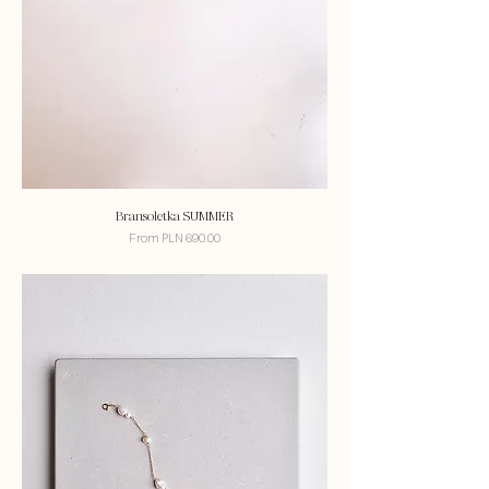
Bransoletka SUMMER
Sale Price
From
PLN 690.00