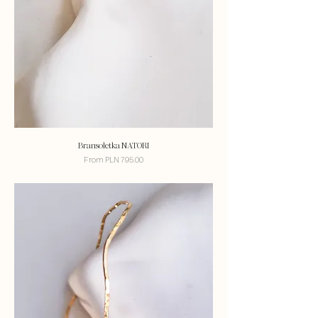
Bransoletka NATORI
Sale Price
From
PLN 795.00