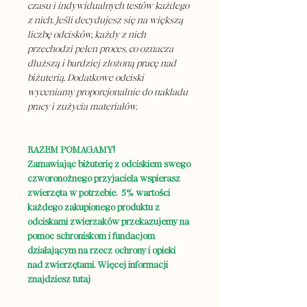
czasu i indywidualnych testów każdego
z nich. Jeśli decydujesz się na większą
liczbę odcisków, każdy z nich
przechodzi pełen proces, co oznacza
dłuższą i bardziej złożoną pracę nad
biżuterią. Dodatkowe odciski
wyceniamy proporcjonalnie do nakładu
pracy i zużycia materiałów.
RAZEM POMAGAMY!
Zamawiając biżuterię z odciskiem swego
czworonożnego przyjaciela wspierasz
zwierzęta w potrzebie. 5% wartości
każdego zakupionego produktu z
odciskami zwierzaków przekazujemy na
pomoc schroniskom i fundacjom
działającym na rzecz ochrony i opieki
nad zwierzętami. Więcej informacji
znajdziesz tutaj