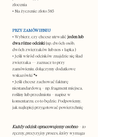
złocenia
• Na życzenie: złoto 585
PRZY ZAMÓWIENIU
• Wybierz, czy chcesz utrwalić
jeden lub
dwa różne odciski
(np. dwóch osób,
dwóch zwierzaków lub nos + łapka )
• Jeśli wśród odcisków znajdzie się ślad
zwierzaka — zaznacz to przy
zamówieniu, dołączymy dodatkowe
wskazówki 🐾
• Jeśli chcesz zachować fakturę
niestandardową – np. fragment miejsca,
rośliny lub przedmiotu – napisz w
komentarzu, co to będzie. Podpowiemy,
jak najlepiej przygotować powierzchnię
Każdy odcisk opracowujemy osobno
– to
ręczny, precyzyjny proces, który wymaga