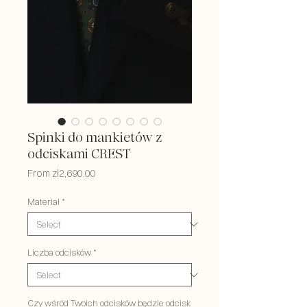
Spinki do mankietów z
odciskami CREST
Sale
From
zł2,690.00
Price
Materiał
*
Liczba odcisków
*
Czy wśród Twoich odcisków będzie odcisk