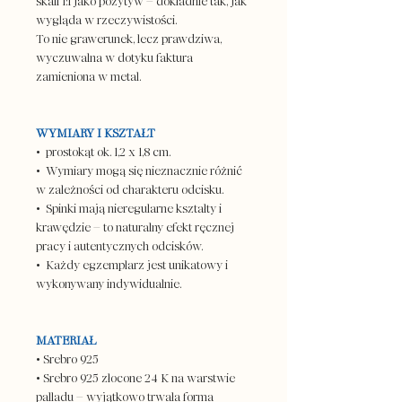
skali 1:1 jako pozytyw – dokładnie tak, jak
wygląda w rzeczywistości.
To nie grawerunek, lecz prawdziwa,
wyczuwalna w dotyku faktura
zamieniona w metal.
WYMIARY I KSZTAŁT
• prostokąt ok. 1,2 x 1,8 cm.
• Wymiary mogą się nieznacznie różnić
w zależności od charakteru odcisku.
• Spinki mają nieregularne kształty i
krawędzie – to naturalny efekt ręcznej
pracy i autentycznych odcisków.
• Każdy egzemplarz jest unikatowy i
wykonywany indywidualnie.
MATERIAŁ
• Srebro 925
• Srebro 925 złocone 24 K na warstwie
palladu – wyjątkowo trwała forma