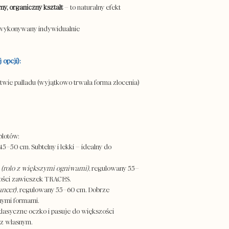
Odciskaliśmy już m.in. 
ny, organiczny kształt
– to naturalny efekt
pomożemy mailowo lub t
przedmiotów domowego
• W przypadku wielokr
starej ceramiki i wielu
 wykonywany indywidualnie
może być potrzebny now
musi być stała i stabiln
się.
opcji):
Pamiętaj!
/ Masa najlepiej reagu
twie palladu (wyjątkowo trwała forma złocenia)
20°C).
W chłodniejszym otocze
znacznie wolniej – mo
temperaturach bliskich
godzin. Planując odcis
plotów:
trudniejsze warunki i –
45–50 cm. Subtelny i lekki – idealny do
pomieszczeniu o tempe
wątpliwości skontaktuj 
i
(rolo z większymi ogniwami)
, regulowany 55–
zości zawieszek TRACES.
Więcej informacji zna
ancer)
, regulowany 55–60 cm. Dobrze
nymi formami.
lasyczne oczko i pasuje do większości
 z własnym.