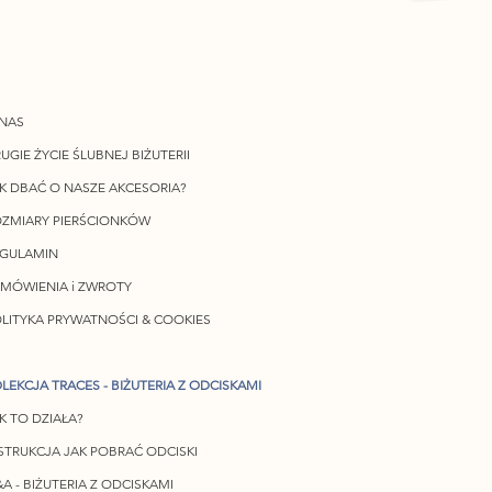
NAS
UGIE ŻYCIE ŚLUBNEJ BIŻUTERII
K DBAĆ O NASZE AKCESORIA?
ZMIARY PIERŚCIONKÓW
EGULAMIN
MÓWIENIA i ZWROTY
LITYKA PRYWATNOŚCI & COOKIES
LEKCJA TRACES - BIŻUTERIA Z ODCISKAMI
K TO DZIAŁA?
STRUKCJA JAK POBRAĆ ODCISKI
A - BIŻUTERIA Z ODCISKAMI