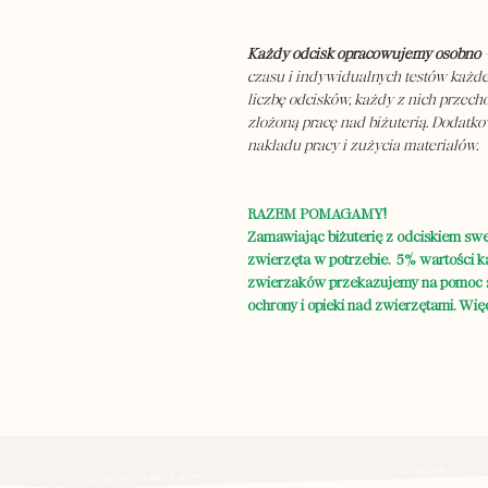
Każdy odcisk opracowujemy osobno
–
czasu i indywidualnych testów każdeg
liczbę odcisków, każdy z nich przecho
złożoną pracę nad biżuterią. Dodatk
nakładu pracy i zużycia materiałów.
RAZEM POMAGAMY!
Zamawiając biżuterię z odciskiem sw
zwierzęta w potrzebie. 5% wartości 
zwierzaków przekazujemy na pomoc s
ochrony i opieki nad zwierzętami. Więc