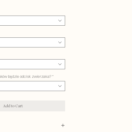
sków będzie odcisk zwierzaka?
*
Add to Cart