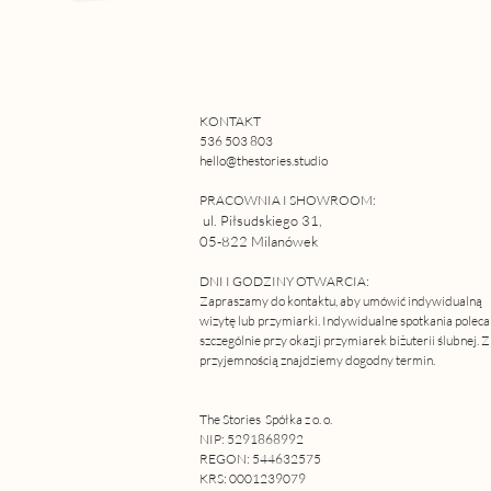
KONTAKT
536 503 803
hello@thestories.studio
PRACOWNIA I SHOWROOM:
ul. Piłsudskiego 31,
05-822 Milanówek
DNI I GODZINY OTWARCIA:
Z
apraszamy do kontaktu, aby umówić indywidualną
wizytę lub przymiarki. Indywidualne spotkania polec
szczególnie przy okazji przymiarek biżuterii ślubnej. Z
przyjemnością znajdziemy dogodny termin.
The Stories Spółka z o. o.
NIP: 5291868992
REGON: 544632575
KRS: 0001239079