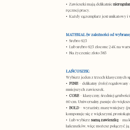
• Zawieszki mają delikatnie
nieregular
ręcznej pracy.
• Każdy egzemplarz jest unikatowy i
MATERIAŁ (w zależności od wybranej 
• Srebro 925
• Lub srebro 925 złocone 24K na wars
• Na życzenie: złoto 585
ŁAŃCUSZEK:
Wybierz jeden z trzech klasycznych s
•
FINE
– delikatny
(rolo)
, regulowany 
mniejszych zawieszek.
•
CORE
– klasyczny, średniej grubośc
60 cm. Uniwersalny, pasuje do więks
•
BOLD
– wyrazisty, masywniejszy
(p
komponuje się z większymi, prostokąt
• Lub wybierz
samą zawieszkę
– ma k
łańcuszków, więc możesz połączyć ją