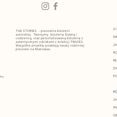
O 
THE STORIES - pracownia biżuterii
autorskiej. Tworzymy biżuterię ślubną i
DR
codzienną, oraz personalizowaną biżuterię z
autentycznymi odciskami z kolekcji TRACES.
JA
Wszystkie projekty powstają naszej rodzinnej
pracowni na Mazowszu.
RO
R
ZA
PO
amy
KO
JA
IN
Q&