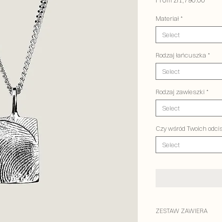
From
zł1,790.00
Price
Materiał
*
Select
Rodzaj łańcuszka
*
Select
Rodzaj zawieszki
*
Select
Czy wśród Twoich odci
Select
ZESTAW ZAWIERA