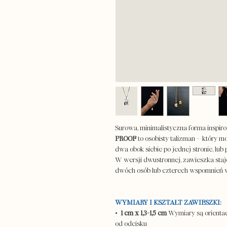
Surowa, minimalistyczna forma inspir
PROOF
to osobisty talizman - który 
dwa obok siebie po jednej stronie, lub
W wersji dwustronnej, zawieszka staj
dwóch osób lub czterech wspomnień w
WYMIARY I KSZTAŁT ZAWIESZKI:
•
1 cm x 1,3-1,5 cm
Wymiary są orientac
od odcisku