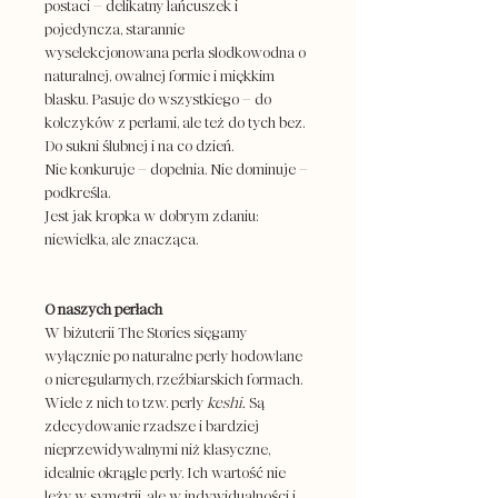
postaci – delikatny łańcuszek i
pojedyncza, starannie
wyselekcjonowana perła słodkowodna o
naturalnej, owalnej formie i miękkim
blasku. Pasuje do wszystkiego – do
kolczyków z perłami, ale też do tych bez.
Do sukni ślubnej i na co dzień.
Nie konkuruje – dopełnia. Nie dominuje –
podkreśla.
Jest jak kropka w dobrym zdaniu:
niewielka, ale znacząca.
O naszych perłach
W biżuterii The Stories sięgamy
wyłącznie po naturalne perły hodowlane
o nieregularnych, rzeźbiarskich formach.
Wiele z nich to tzw. perły
keshi.
Są
zdecydowanie rzadsze i bardziej
nieprzewidywalnymi niż klasyczne,
idealnie okrągłe perły. Ich wartość nie
leży w symetrii, ale w indywidualności i