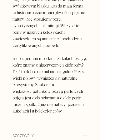
wyjątkowym blasku. Każda mała forma
to historia: o czasie, cierpliwości i pięknie
natury. Nie stosujemy pereł
syntetycznych ani imitacji. Wszystkie
perły w naszych kolczykach i
zawieszkach są naturalne i pochodzą z
certyfikowanych hodowli.
A co z perłami morskimi, z dzikich ostryg,
które znamy z historycznych klejnotów?
Dziś to dobro niemal nieosiągalne. Przez
wieki połowy wyniszczyły naturalne
ekosystemy. Znakomita
większość gatunków ostryg perłowych
objęta jest dziś ochroną, a dzikie perły
można spotkać już niemal wyłącznie na
aukcjach i u kolekcjonerów.
SZCZEGÓŁY: