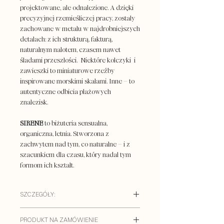
projektowane, ale odnalezione. A dzięki
precyzyjnej rzemieśliczej pracy, zostały
zachowane w metalu w najdrobniejszych
detalach: z ich strukturą, fakturą,
naturalnym nalotem, czasem nawet
śladami przeszłości. Niektóre kolczyki i
zawieszki to miniaturowe rzeźby
inspirowane morskimi skałami. Inne – to
autentyczne odbicia plażowych
znalezisk.
SIRENE
to biżuteria sensualna,
organiczna, letnia. Stworzona z
zachwytem nad tym, co naturalne – i z
szacunkiem dla czasu, który nadał tym
formom ich kształt.
SZCZEGÓŁY:
MATERIAŁY:
PRODUKT NA ZAMÓWIENIE
–
Wersja srebrna:
srebro próby 925