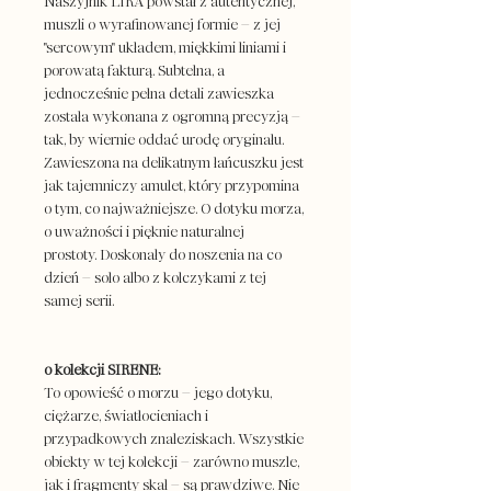
Naszyjnik LIRA powstał z autentycznej,
muszli o wyrafinowanej formie – z jej
"sercowym" układem, miękkimi liniami i
porowatą fakturą. Subtelna, a
jednocześnie pełna detali zawieszka
została wykonana z ogromną precyzją –
tak, by wiernie oddać urodę oryginału.
Zawieszona na delikatnym łańcuszku jest
jak tajemniczy amulet, który przypomina
o tym, co najważniejsze. O dotyku morza,
o uważności i pięknie naturalnej
prostoty. Doskonały do noszenia na co
dzień – solo albo z kolczykami z tej
samej serii.
o kolekcji SIRENE:
To opowieść o morzu – jego dotyku,
ciężarze, światłocieniach i
przypadkowych znaleziskach. Wszystkie
obiekty w tej kolekcji – zarówno muszle,
jak i fragmenty skał – są prawdziwe. Nie