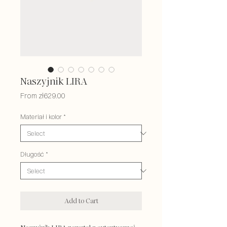
Naszyjnik LIRA
Sale
From
zł629.00
Price
Materiał i kolor
*
Długość
*
Add to Cart