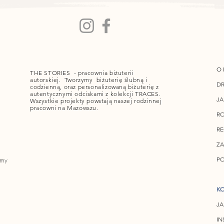
O 
THE STORIES - pracownia biżuterii
autorskiej. Tworzymy biżuterię ślubną i
DR
codzienną, oraz personalizowaną biżuterię z
autentycznymi odciskami z kolekcji TRACES.
JA
Wszystkie projekty powstają naszej rodzinnej
pracowni na Mazowszu.
RO
R
ZA
PO
amy
KO
JA
IN