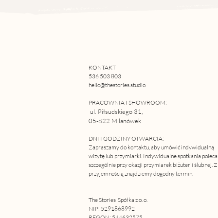
KONTAKT
536 503 803
hello@thestories.studio
PRACOWNIA I SHOWROOM:
ul. Piłsudskiego 31,
05-822 Milanówek
DNI I GODZINY OTWARCIA:
Z
apraszamy do kontaktu, aby umówić indywidualną
wizytę lub przymiarki. Indywidualne spotkania polec
szczególnie przy okazji przymiarek biżuterii ślubnej. Z
przyjemnością znajdziemy dogodny termin.
The Stories Spółka z o. o.
NIP: 5291868992
REGON: 544632575