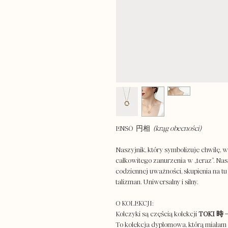
ENSŌ 円相
(krąg obecności)
Naszyjnik, który symbolizuje chwilę, w
całkowitego zanurzenia w „teraz”. Na
codziennej uważności, skupienia na tu i 
talizman. Uniwersalny i silny.
O KOLEKCJI:
Kolczyki są częścią kolekcji
TOKI 時 – 
To kolekcja dyplomowa, którą miałam