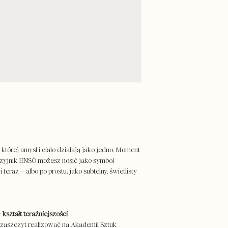
idywidualnej wycenie.
zachowuje kolor przez 
modyfikacji dotyczącyc
dobrane tak, by zachow
kształtu czy wymiarów
wykończenia.
lub telefonicznie.
CZAS REALIZACJI: do 
Przed złożeniem zamów
zamówienia)
zakładką: Zamówienia 
PROJEKT I WYKONANIE:
ręcznie z naturalnych 
różnić się od pierwow
To jednak zawsze bard
niezauważalne różnice
naszej małej pracown
OPAKOWANIE:
 której umysł i ciało działają jako jedno. Moment
biżuterię i dodatki pa
szyjnik ENSŌ możesz nosić jako symbol
ograniczać straty dla 
teraz – albo po prostu, jako subtelny, świetlisty
jubilerskich, a nasze 
są tradycyjną techniką 
też w bawełniane worec
wypełniamy papierową 
kształt teraźniejszości
 zaszczyt realizować na Akademii Sztuk