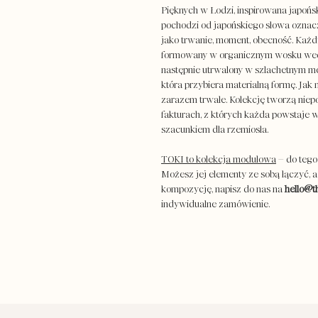
Pięknych w Łodzi, inspirowana japońską
pochodzi od japońskiego słowa oznacz
jako trwanie, moment, obecność. Każd
formowany w organicznym wosku wedłu
następnie utrwalony w szlachetnym me
która przybiera materialną formę. Jak 
zarazem trwałe. Kolekcję tworzą niep
fakturach, z których każda powstaje w 
szacunkiem dla rzemiosła.
TOKI to kolekcja modułowa
– do tego 
Możesz jej elementy ze sobą łączyć, a
kompozycję, napisz do nas na
hello@th
indywidualne zamówienie.