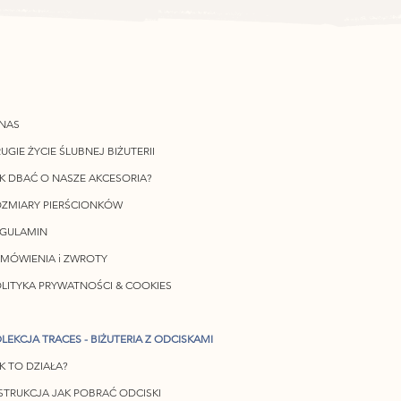
NAS
UGIE ŻYCIE ŚLUBNEJ BIŻUTERII
K DBAĆ O NASZE AKCESORIA?
ZMIARY PIERŚCIONKÓW
EGULAMIN
MÓWIENIA i ZWROTY
LITYKA PRYWATNOŚCI & COOKIES
LEKCJA TRACES - BIŻUTERIA Z ODCISKAMI
K TO DZIAŁA?
STRUKCJA JAK POBRAĆ ODCISKI