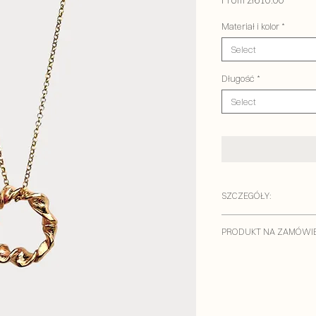
From
zł610.00
Price
Materiał i kolor
*
Select
Długość
*
Select
SZCZEGÓŁY:
MATERIAŁY:
PRODUKT NA ZAMÓWIE
–
Wersja srebrna:
sreb
–
Wersja złocona:
łańcu
Naszyjnik jest dostępn
palladem i warstwą 24
możliwości zwrotu. Wy
wykonujemy z mosiądzu
pracowni.
i 24-karatowego złota (
Zmiany projektu, dodan
eleganckie wykończenie,