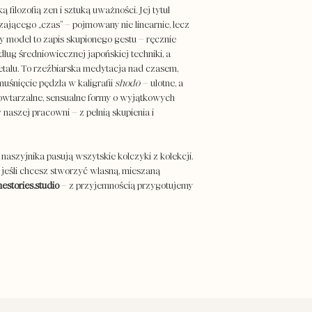
 filozofią zen i sztuką uważności. Jej tytuł
ającego „czas” – pojmowany nie linearnie, lecz
y model to zapis skupionego gestu – ręcznie
g średniowiecznej japońskiej techniki, a
talu. To rzeźbiarska medytacja nad czasem,
muśnięcie pędzla w kaligrafii
shodō
– ulotne, a
owtarzalne, sensualne formy o wyjątkowych
naszej pracowni – z pełnią skupienia i
naszyjnika pasują wszytskie kolczyki z kolekcji.
 jeśli chcesz stworzyć własną, mieszaną
estories.studio
– z przyjemnością przygotujemy