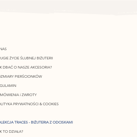
NAS
UGIE ŻYCIE ŚLUBNEJ BIŻUTERII
K DBAĆ O NASZE AKCESORIA?
ZMIARY PIERŚCIONKÓW
EGULAMIN
MÓWIENIA i ZWROTY
LITYKA PRYWATNOŚCI & COOKIES
LEKCJA TRACES - BIŻUTERIA Z ODCISKAMI
K TO DZIAŁA?