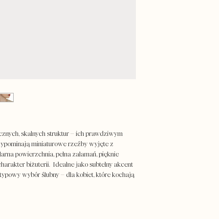
Zgodnie z art. 38 pkt 
CZAS REALIZACJI: do 
przyjmujemy zwrotów
zamówienia)
zamówienie
.
Masz pytania? Potrzebu
PROJEKT I WYKONANIE:
Chcesz zamówić pojedy
ręcznie z naturalnych 
perłami lub kamieniami
różnić się od pierwow
specjalnie dla Ciebie 
To jednak zawsze bard
Przed złożeniem zamów
niezauważalne różnice
zakładką:
Zamówienia 
naszej małej pracown
/ OPAKOWANIE:
biżuterię i dodatki pa
znych, skalnych struktur – ich prawdziwym
ograniczać straty dla 
zypominają miniaturowe rzeźby wyjęte z
jubilerskich, a nasze 
arna powierzchnia, pełna załamań, pięknie
są tradycyjną techniką 
harakter biżuterii. Idealne jako subtelny akcent
też w bawełniane worec
etypowy wybór ślubny – dla kobiet, które kochają
wypełniamy papierową 