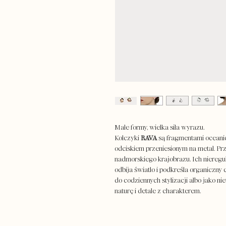
Małe formy, wielka siła wyrazu.
Kolczyki
RAVA
są fragmentami oceanic
odciskiem przeniesionym na metal. Pr
nadmorskiego krajobrazu. Ich nieregul
odbija światło i podkreśla organiczny c
do codziennych stylizacji albo jako ni
naturę i detale z charakterem.