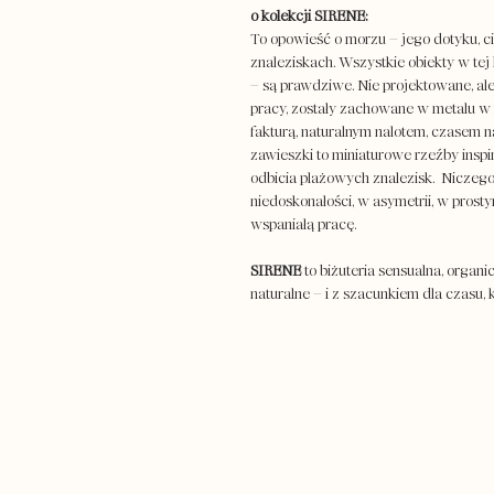
o kolekcji SIRENE:
To opowieść o morzu – jego dotyku, c
znaleziskach. Wszystkie obiekty w tej 
– są prawdziwe. Nie projektowane, ale
pracy, zostały zachowane w metalu w n
fakturą, naturalnym nalotem, czasem n
zawieszki to miniaturowe rzeźby inspi
odbicia plażowych znalezisk. Niczego
niedoskonałości, w asymetrii, w prost
wspaniałą pracę.
SIRENE
to biżuteria sensualna, organi
naturalne – i z szacunkiem dla czasu, 