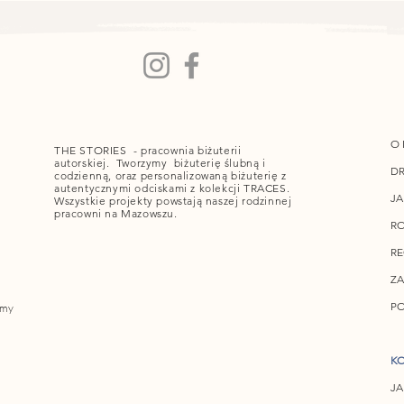
O 
THE STORIES - pracownia biżuterii
autorskiej. Tworzymy biżuterię ślubną i
DR
codzienną, oraz personalizowaną biżuterię z
autentycznymi odciskami z kolekcji TRACES.
JA
Wszystkie projekty powstają naszej rodzinnej
pracowni na Mazowszu.
RO
R
ZA
PO
amy
KO
JA