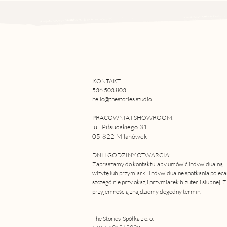
KONTAKT
536 503 803
hello@thestories.studio
PRACOWNIA I SHOWROOM:
ul. Piłsudskiego 31,
05-822 Milanówek
DNI I GODZINY OTWARCIA:
Z
apraszamy do kontaktu, aby umówić indywidualną
wizytę lub przymiarki. Indywidualne spotkania polec
szczególnie przy okazji przymiarek biżuterii ślubnej. Z
przyjemnością znajdziemy dogodny termin.
The Stories Spółka z o. o.