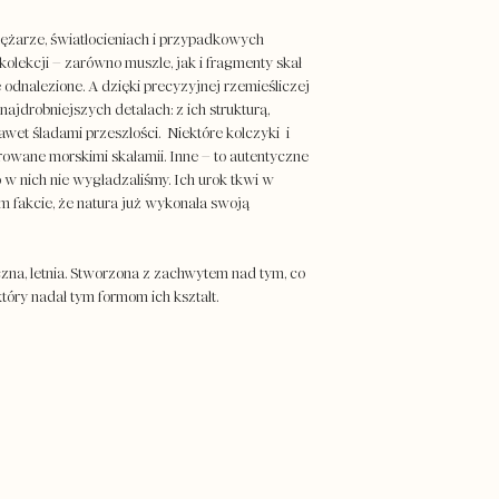
iężarze, światłocieniach i przypadkowych
kolekcji – zarówno muszle, jak i fragmenty skał
 odnalezione. A dzięki precyzyjnej rzemieśliczej
ajdrobniejszych detalach: z ich strukturą,
awet śladami przeszłości. Niektóre kolczyki i
rowane morskimi skałamii. Inne – to autentyczne
 w nich nie wygładzaliśmy. Ich urok tkwi w
ym fakcie, że natura już wykonała swoją
czna, letnia. Stworzona z zachwytem nad tym, co
który nadał tym formom ich kształt.