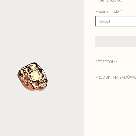
From
zł630.00
Price
Materiał i kolor
*
Select
SZCZEGÓŁY:
MATERIAŁY:
PRODUKT NA ZAMÓWIE
–
Wersja srebrna:
sreb
–
Wersja złocona:
mosi
Kolczyki są dostępne w
palladu oraz 1 mikrone
podlegają zwrotowi.
Wy
włoskim odcieniu. To je
pracowni dopiero po z
wyrafinowanych złoco
gotowych prefabrykat
ścieranie, piękne i pra
To pełnowymiarowa pra
pełnego złota.
przechodzi przez nasz
potrzebnym na jej dop
Waga pary: ok 6,2 g w 
Dlatego prosimy o prz