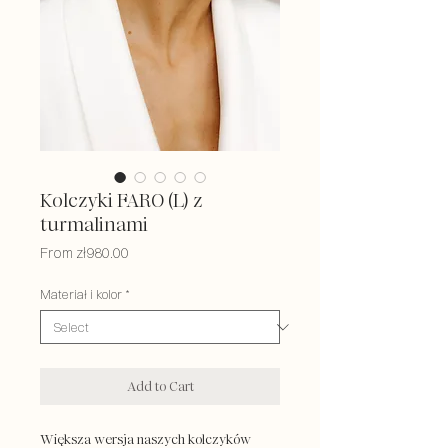
Kolczyki FARO (L) z
turmalinami
Sale
From
zł980.00
Price
Materiał i kolor
*
Add to Cart
Większa wersja naszych kolczyków