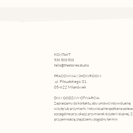
KONTAKT
536 503 803
hello@thestories.studio
PRACOWNIA I SHOWROOM:
ul. Piłsudskiego 31,
05-822 Milanówek
DNI I GODZINY OTWARCIA:
Z
apraszamy do kontaktu, aby umówić indywidualną
wizytę lub przymiarki. Indywidualne spotkania polec
szczególnie przy okazji przymiarek biżuterii ślubnej. Z
przyjemnością znajdziemy dogodny termin.