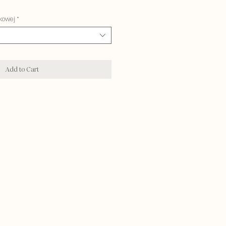
kowej
*
Add to Cart