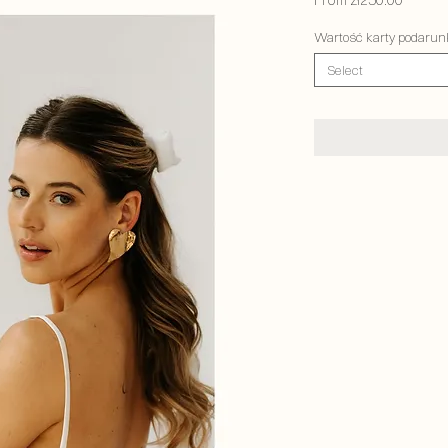
From
zł250.00
Price
Wartość karty podarun
Select