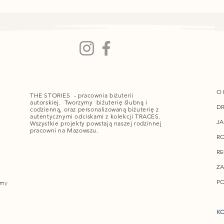
O 
THE STORIES - pracownia biżuterii
autorskiej. Tworzymy biżuterię ślubną i
DR
codzienną, oraz personalizowaną biżuterię z
autentycznymi odciskami z kolekcji TRACES.
JA
Wszystkie projekty powstają naszej rodzinnej
pracowni na Mazowszu.
RO
R
ZA
PO
amy
KO