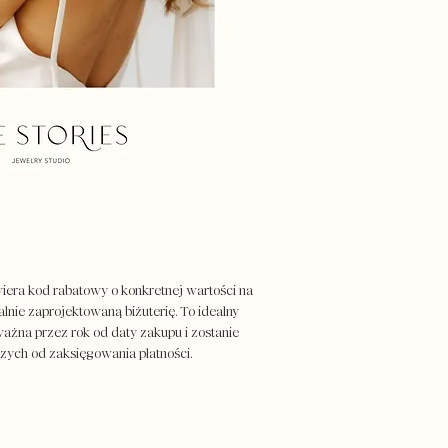
era kod rabatowy o konkretnej wartości na
alnie zaprojektowaną biżuterię. To idealny
 ważna przez rok od daty zakupu i zostanie
zych od zaksięgowania płatności.